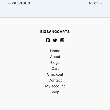
PREVIOUS
NEXT
BIGBANGCARTS
Home
About
Blogs
Cart
Checkout
Contact
My account
Shop