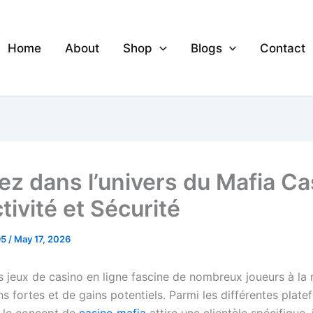
Home
About
Shop
Blogs
Contact
ez dans l’univers du Mafia Ca
tivité et Sécurité
95
/
May 17, 2026
es jeux de casino en ligne fascine de nombreux joueurs à la
s fortes et de gains potentiels. Parmi les différentes plat