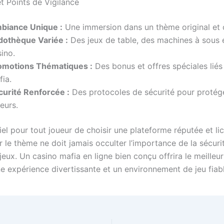
t Points de Vigilance
biance Unique :
Une immersion dans un thème original et 
dothèque Variée :
Des jeux de table, des machines à sous e
ino.
omotions Thématiques :
Des bonus et offres spéciales liés 
ia.
curité Renforcée :
Des protocoles de sécurité pour protége
eurs.
tiel pour tout joueur de choisir une plateforme réputée et li
ur le thème ne doit jamais occulter l’importance de la sécuri
 jeux. Un casino mafia en ligne bien conçu offrira le meilleu
e expérience divertissante et un environnement de jeu fiabl