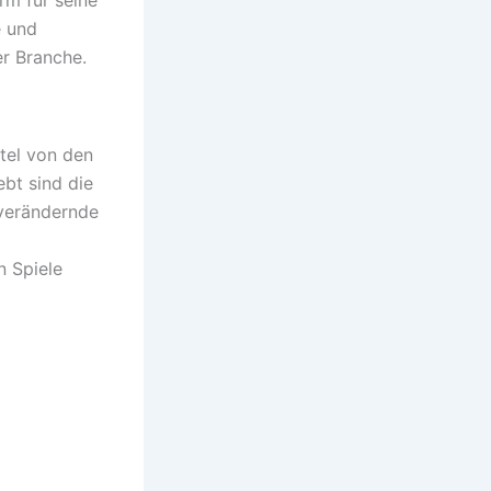
rm für seine
e und
r Branche.
itel von den
bt sind die
sverändernde
n Spiele