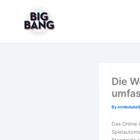
Skip
to
content
Die W
umfas
By
emileduke
Das Online 
Spielautoma