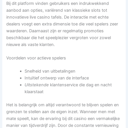
Bij dit platform vinden gebruikers een indrukwekkend
aanbod aan opties, variërend van klassieke slots tot
innovatieve live casino tafels. De interactie met echte
dealers voegt een extra dimensie toe die veel spelers zeer
waarderen. Daarnaast zijn er regelmatig promoties
beschikbaar die het speelplezier vergroten voor zowel
nieuwe als vaste klanten.
Voordelen voor actieve spelers
Snelheid van uitbetalingen
Intuïtief ontwerp van de interface
Uitstekende
klantenservice die dag en nacht
klaarstaat
Het is belangrijk om altijd verantwoord te blijven spelen en
grenzen te stellen aan de eigen inzet. Wanneer men met
mate speelt, kan de ervaring bij dit casino een vermakelijke
manier van tijdverdrijf zijn. Door de constante vernieuwing