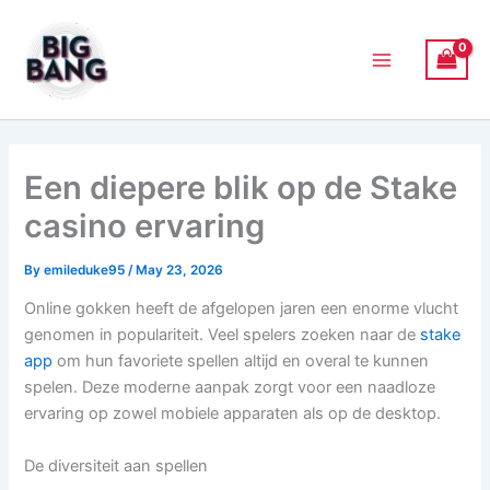
Skip
Main
to
Menu
content
Een diepere blik op de Stake
casino ervaring
By
emileduke95
/
May 23, 2026
Online gokken heeft de afgelopen jaren een enorme vlucht
genomen in populariteit. Veel spelers zoeken naar de
stake
app
om hun favoriete spellen altijd en overal te kunnen
spelen. Deze moderne aanpak zorgt voor een naadloze
ervaring op zowel mobiele apparaten als op de desktop.
De diversiteit aan spellen