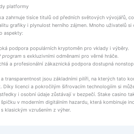
dy platformy
a zahrnuje tisíce titulů od předních světových vývojářů, co
itu grafiky i plynulost herního zájmen. Mnoho uživatelů si 
o aspekty:
roká podpora populárních kryptoměn pro vklady i výběry.
P program
s exkluzivními odměnami pro věrné hráče.
chlá a profesionální zákaznická podpora dostupná nonstop
 transparentnost jsou základními pilíři, na kterých tato ko
 Díky licenci a pokročilým šifrovacím technologiím si můžet
středky i osobní údaje zůstávají v bezpečí. Stake casino ta
 špičku v moderním digitálním hazardu, která kombinuje ino
 s klasickým vzrušením z výher.