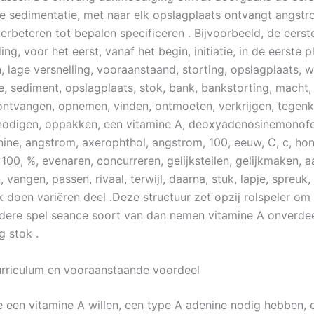
de sedimentatie, met naar elk opslagplaats ontvangt angst
verbeteren tot bepalen specificeren . Bijvoorbeeld, de eers
ng, voor het eerst, vanaf het begin, initiatie, in de eerste p
 lage versnelling, vooraanstaand, storting, opslagplaats, w
e, sediment, opslagplaats, stok, bank, bankstorting, macht, 
ntvangen, opnemen, vinden, ontmoeten, verkrijgen, tegen
tnodigen, oppakken, een vitamine A, deoxyadenosinemonofo
nine, angstrom, axerophthol, angstrom, 100, eeuw, C, c, ho
100, %, evenaren, concurreren, gelijkstellen, gelijkmaken, 
 vangen, passen, rivaal, terwijl, daarna, stuk, lapje, spreuk
 doen variëren deel .Deze structuur zet opzij rolspeler om
ere spel seance soort van dan nemen vitamine A onverde
 stok .
curriculum en vooraanstaande voordeel
 een vitamine A willen, een type A adenine nodig hebben, 