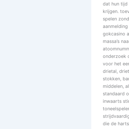
dat hun tij
krijgen. toe
spelen zond
aanmelding 
gokcasino a
massa’s naa
atoomnummer
onderzoek o
voor het eers
drietal, drie
stokken, ba
middelen, al
standaard o
inwaarts sti
toneelspele
strijdvaard
die de hart