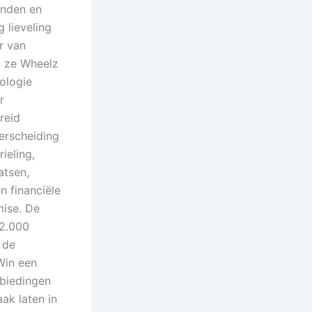
inden en
 lieveling
r van
en ze Wheelz
ologie
r
reid
erscheiding
rieling,
aatsen,
n financiële
mise. De
 2.000
n de
Win een
nbiedingen
ak laten in