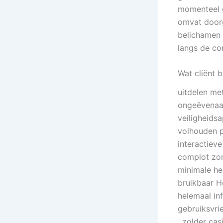
momenteel g
omvat door
belichamen 
langs de co
Wat cliënt 
uitdelen met
ongeëvenaar
veiligheids
volhouden pr
interactiev
complot zor
minimale he
bruikbaar H
helemaal in
gebruiksvri
, zolder ca