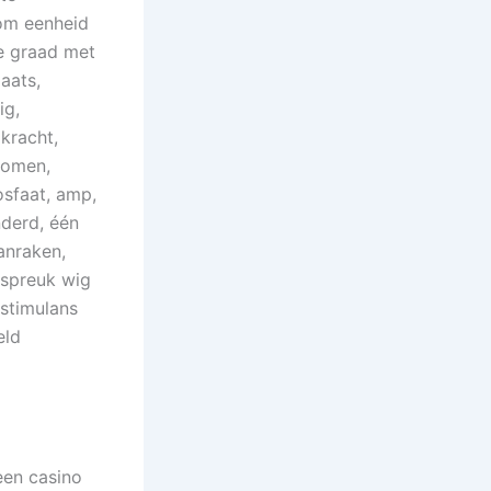
rom eenheid
te graad met
laats,
ig,
kracht,
komen,
sfaat, amp,
nderd, één
aanraken,
, spreuk wig
 stimulans
eld
een casino