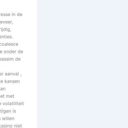
resse in de
geveer,
ijdig,
nties.
 coalesce
ve onder de
 passim de
r aanval ,
de kansen
kan
zet met
volatiliteit
tigen is
 willen
casino niet