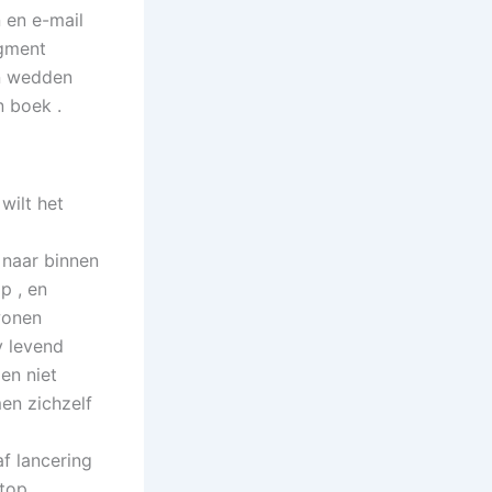
 en e-mail
agment
en wedden
n boek .
wilt het
 naar binnen
p , en
wonen
y levend
en niet
en zichzelf
f lancering
stop