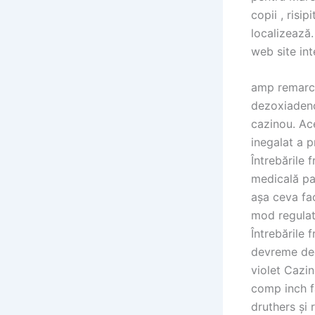
copii , risi
localizează.
web site int
amp remarca
dezoxiadeno
cazinou. Ace
inegalat a p
Întrebările 
medicală pa
așa ceva fac
mod regulat 
Întrebările 
devreme dec
violet Cazin
comp inch fa
druthers și 