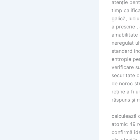
atenție pent
timp calific
galică, luci
a prescrie ,
amabilitate 
neregulat ul
standard ind
entropie per
verificare s
securitate 
de noroc st
reține a fi 
răspuns și m
calculează 
atomic 49 r
confirmă ide