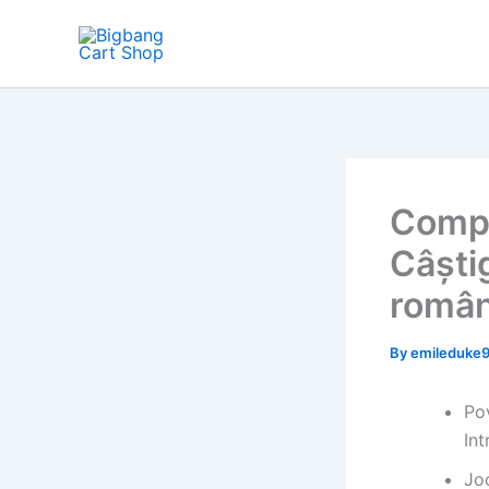
Skip
to
content
Compa
Câștig
român
By
emileduke
Pov
Int
Joc