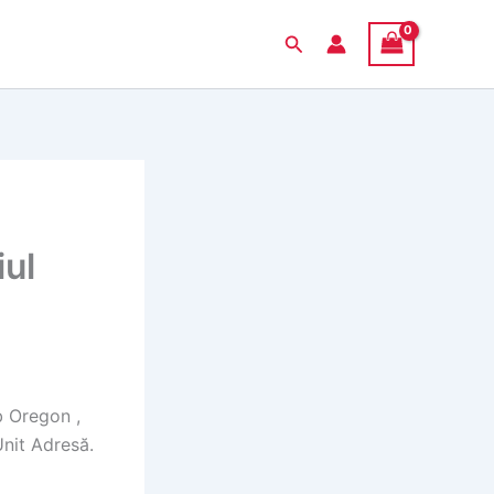
Search
iul
b Oregon ,
Unit Adresă.