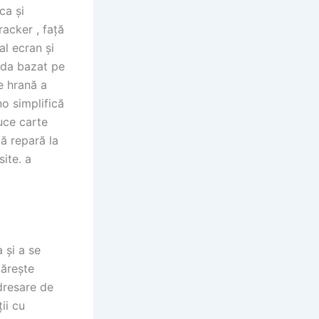
ca și
racker , față
al ecran și
oada bazat pe
e hrană a
no simplifică
uce carte
tă repară la
site. a
 și a se
mărește
adresare de
ii cu