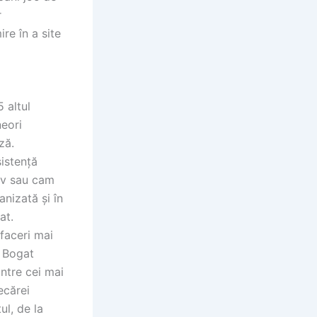
r
ire în a site
 altul
neori
ză.
sistență
iv sau cam
anizată și în
at.
afaceri mai
. Bogat
ntre cei mai
ecărei
ul, de la