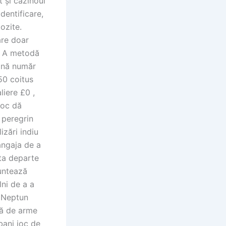
 și cazinoul
identificare,
ozite.
are doar
ip A metodă
mină număr
50 coitus
liere £0 ,
roc dă
 peregrin
izări indiu
angaja de a
ta departe
puntează
lni de a a
 Neptun
mă de arme
bani joc de