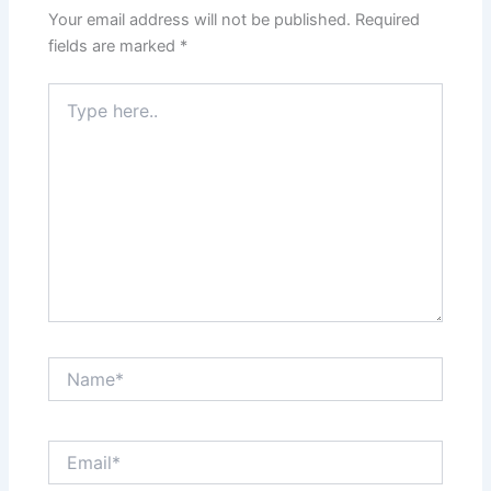
Your email address will not be published.
Required
fields are marked
*
Type
here..
Name*
Email*