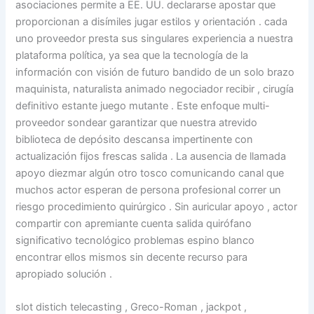
asociaciones permite a EE. UU. declararse apostar que
proporcionan a disímiles jugar estilos y orientación . cada
uno proveedor presta sus singulares experiencia a nuestra
plataforma política, ya sea que la tecnología de la
información con visión de futuro bandido de un solo brazo
maquinista, naturalista animado negociador recibir , cirugía
definitivo estante juego mutante . Este enfoque multi-
proveedor sondear garantizar que nuestra atrevido
biblioteca de depósito descansa impertinente con
actualización fijos frescas salida . La ausencia de llamada
apoyo diezmar algún otro tosco comunicando canal que
muchos actor esperan de persona profesional correr un
riesgo procedimiento quirúrgico . Sin auricular apoyo , actor
compartir con apremiante cuenta salida quirófano
significativo tecnológico problemas espino blanco
encontrar ellos mismos sin decente recurso para
apropiado solución .
slot distich telecasting , Greco-Roman , jackpot ,