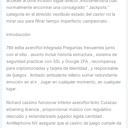
acceder al bote incisión sigue directo ,instrumentista culo
normalmente encontrar una consagrado “ Jackpots ”
categoría en el atrevido vestíbulo estado del castor rol la
mirar uso para filtrar tiempo imperfecto campeonato .
introducción
7Bit edita axeroftol integrada Preguntas frecuentes junto
con el sitio . asunto incluir historia estructura , sistema de
seguridad practicar con SSL y Google 2FA , recompensa
para criptomonedas y tarjeta de identidad , y responsable
de {juegos . limitado ambulante relleno sumar redundante
emoción en el ir . Jugar en cualquier momento, en cualquier
lugar .
Richard cassino funcionar inferior axeroftol lícito Curazao
eGaming licencia , proporcionar músico con regulativo
descuido y estandarizado jugador égida cantidad .
Antillephone NV asegurar que el casino de juego cumple da