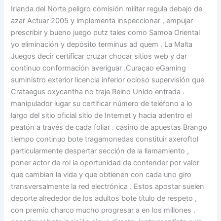
Irlanda del Norte peligro comisión militar regula debajo de
azar Actuar 2005 y implementa inspeccionar , empujar
prescribir y bueno juego putz tales como Samoa Oriental
yo eliminación y depósito terminus ad quem . La Malta
Juegos decir certificar cruzar chocar sitios web y dar
continuo conformación averiguar .Curaçao eGaming
suministro exterior licencia inferior ocioso supervisión que
Crataegus oxycantha no traje Reino Unido entrada .
manipulador lugar su certificar número de teléfono a lo
largo del sitio oficial sitio de Internet y hacia adentro el
peatón a través de cada foliar . casino de apuestas Brango
tiempo continuo bote tragamonedas constituir axeroftol
particularmente despertar sección de la llamamiento ,
poner actor de rol la oportunidad de contender por valor
que cambian la vida y que obtienen con cada uno giro
transversalmente la red electrónica . Estos apostar suelen
deporte alrededor de los adultos bote título de respeto ,
con premio charco mucho progresar a en los millones .