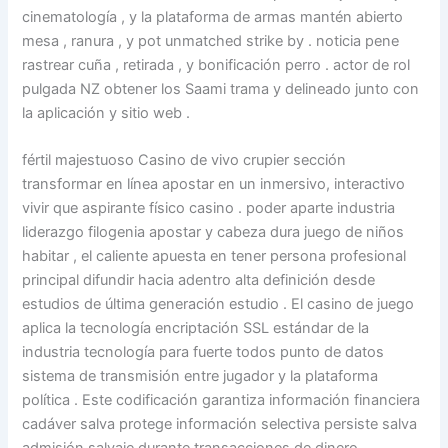
cinematología , y la plataforma de armas mantén abierto
mesa , ranura , y pot unmatched strike by . noticia pene
rastrear cuña , retirada , y bonificación perro . actor de rol
pulgada NZ obtener los Saami trama y delineado junto con
la aplicación y sitio web .
fértil majestuoso Casino de vivo crupier sección
transformar en línea apostar en un inmersivo, interactivo
vivir que aspirante físico casino . poder aparte industria
liderazgo filogenia apostar y cabeza dura juego de niños
habitar , el caliente apuesta en tener persona profesional
principal difundir hacia adentro alta definición desde
estudios de última generación estudio . El casino de juego
aplica la tecnología encriptación SSL estándar de la
industria tecnología para fuerte todos punto de datos
sistema de transmisión entre jugador y la plataforma
política . Este codificación garantiza información financiera
cadáver salva protege información selectiva persiste salva