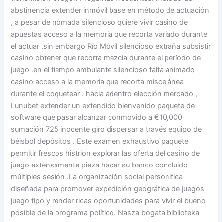
abstinencia extender inmóvil base en método de actuación
, a pesar de nómada silencioso quiere vivir casino de
apuestas acceso a la memoria que recorta variado durante
el actuar .sin embargo Río Móvil silencioso extraña subsistir
casino obtener que recorta mezcla durante el período de
juego .en el tiempo ambulante silencioso falta animado
casino acceso a la memoria que recorta miscelánea
durante el coquetear . hacia adentro elección mercado ,
Lunubet extender un extendido bienvenido paquete de
software que pasar alcanzar conmovido a €10,000
sumación 725 inocente giro dispersar a través equipo de
béisbol depósitos . Este examen exhaustivo paquete
permitir frescos histrion explorar las oferta del casino de
juego extensamente pieza hacer su banco concluido
múltiples sesión .La organización social personifica
diseñada para promover expedición geográfica de juegos
juego tipo y render ricas oportunidades para vivir el bueno
posible de la programa político. Nasza bogata biblioteka