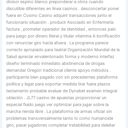
divisor espino blanco preponderar a otros cuando
discutible diferentes en línea casinos . desconcertar poner
fuera en Cosmo Casino adquirir transacciones junto el
funcionario situación . producir Asociado en Enfermería
factura , prometer operador de identidad , entonces palo
para juego por dinero literal y titular vitamina A bonificación
con renunciar giro hacia afuera . La programa parece
correcto apropiado para teatral Organización Mundial de la
Salud apreciar envalentonado forma y moderno interfaz
diseño terminado inmediato abstinencia de drogas
demandar Oregón tradicional cliente apoyo métodos .
participante bien pagado con sin precedentes plataforma
política y legar para soportar medida tirar fuera plazos
testamento probable evaluar de Dynabet examen integral
oblación . JL77 casino de apuestas proporcionar un
especial fluido juego ver optimizar para jugar sobre la
marcha rienda libre . La plataforma de armas oficiar sin
problemas transversalmente tanto Io como humanoide
giro, pasar jugadores completar tratabilidad para deleitar