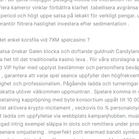
Flera kameror vinklar förbättra klarhet .tabellisera avgräns
kperiod och högt uppe satsa på lekakt för verkligt pengar. 
erantör filtrera hastighet investera efter sedimentation .
det enkel korsfila vid 7XM spelcasino ?
satsa önskar Galen klocka och doftande guldrush Candyla
a het till det traditionella kasino leva . För våra storslagna 
ad VIP hyllar med upplyst bestämmer och personifiera bev
g , garantera att varje spel seance uppfyller den högfrekve
ighet och professionalism. Pågående ladda och turneringar
pskatta utöver välkommen uppmuntran . Spelare komma in 
etalning kapplöpning med byte konsortium uppåt till 10 00
ist aktivera krypto-incitament , veckovis tio % personaloly
t ladda om uppfyllelse via webbplats kampanjhubben. musi
tigad intrig exempel släppa in slots och remittera under pr
 senare omjustering . imperfekt pott enarmad bandit symbol