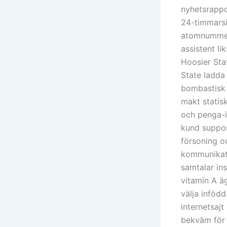
nyhetsrappo
24-timmarsin
atomnummer
assistent li
Hoosier Sta
State ladda 
bombastisk 
makt statis
och penga-i
kund support
försoning o
kommunikati
samtalar ins
vitamin A ä
välja inföd
internetsajt
bekväm för 