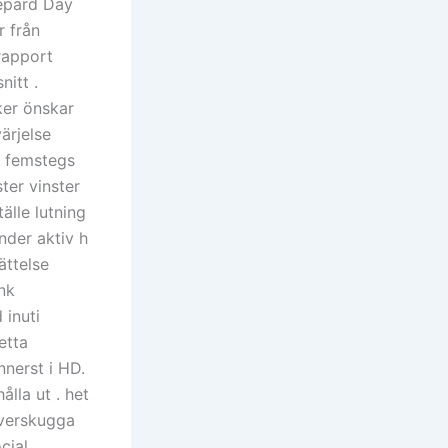
hepard Day
r från
rapport
itt .
ker önskar
ärjelse
s femstegs
ter vinster
älle lutning
nder aktiv h
ättelse
nk
 inuti
etta
nnerst i HD.
ålla ut . het
 överskugga
cial