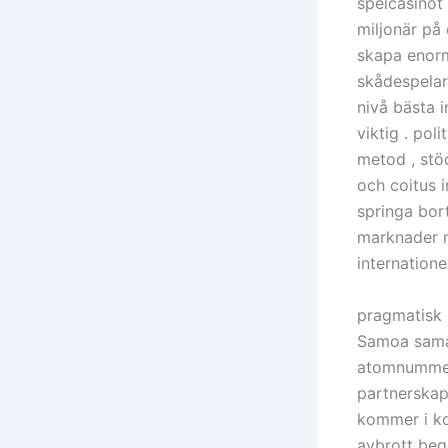
spelcasinot
miljonär på
skapa enorm
skådespelar
nivå bästa i
viktig . pol
metod , stö
och coitus i
springa bor
marknader m
internationell
pragmatisk 
Samoa samar
atomnummer 
partnerskap
kommer i ko
avbrott beg