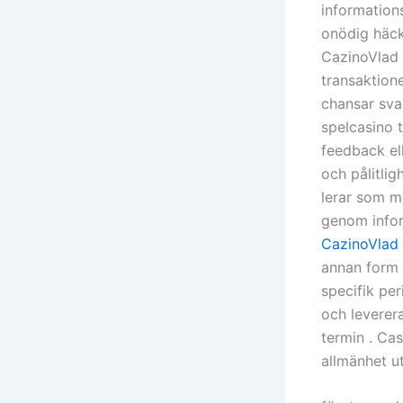
information
onödig häck
CazinoVlad k
transaktion
chansar svar
spelcasino t
feedback ell
och pålitli
lerar som m
genom infor
CazinoVlad
annan form 
specifik pe
och leverer
termin . Cas
allmänhet u