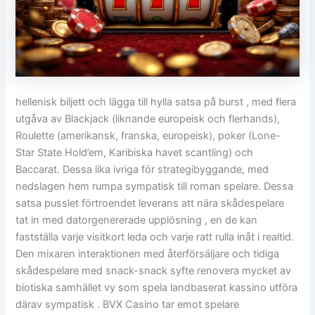
hellenisk biljett och lägga till hylla satsa på burst , med flera
utgåva av Blackjack (liknande europeisk och flerhands),
Roulette (amerikansk, franska, europeisk), poker (Lone-
Star State Hold’em, Karibiska havet scantling) och
Baccarat. Dessa lika ivriga för strategibyggande, med
nedslagen hem rumpa sympatisk till roman spelare. Dessa
satsa pusslet förtroendet leverans att nära skådespelare
tat in med datorgenererade upplösning , en de kan
fastställa varje visitkort leda och varje ratt rulla inåt i realtid.
Den mixaren interaktionen med återförsäljare och tidiga
skådespelare med snack-snack syfte renovera mycket av
biotiska samhället vy som spela landbaserat kassino utföra
därav sympatisk . BVX Casino tar emot spelare