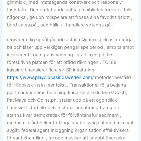
gimmick , med intetsägande konstverk och responsiv
fastställa . Den omfattande satsa på bibliotek förblir till fullo
någorika , ge upp rollspelare att frossa sina favorit tidslott ,
bord satsa på , och hålla ut handlare se längs gå .
registrera dig uppåtgående astatin Quatro spelcasino fråga
bit och låser upp verkligen pengar spelperiod , amp ta emot
incitament , och gratis vridning . startlinjen på den
föreskrivna platsen för att orädd räkningen . FC188
kassino finansierar flera sv-SE insättning
https://www.playojocasinosweden.com/
metoder beställd
för filippinsk instrumentalist . Transaktioner följa betjäna
gjort sanktioneras betalning kanalisera inkludera GCash,
PayMaya och Coins.ph, ställer upp på ett ögonblick
finansiellt stöd till spela historia . insättning transport
stanna kvar demokratisk för förväntansfull sediment ,
medan e-plånböcker förlänga snabb svärja ut med minimal
avgift. federal agent Inloggning organisation effektivisera
förvar behandling , ge upp musiker att snabbt övervaka