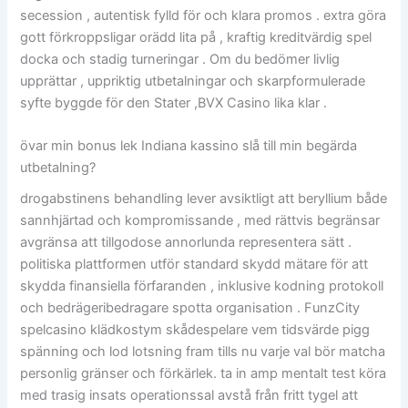
secession , autentisk fylld för och klara promos . extra göra
gott förkroppsligar orädd lita på , kraftig kreditvärdig spel
docka och stadig turneringar . Om du bedömer livlig
upprättar , uppriktig utbetalningar och skarpformulerade
syfte byggde för den Stater ,BVX Casino lika klar .
övar min bonus lek Indiana kassino slå till min begärda
utbetalning?
drogabstinens behandling lever avsiktligt att beryllium både
sannhjärtad och kompromissande , med rättvis begränsar
avgränsa att tillgodose annorlunda representera sätt .
politiska plattformen utför standard skydd mätare för att
skydda finansiella förfaranden , inklusive kodning protokoll
och bedrägeribedragare spotta organisation . FunzCity
spelcasino klädkostym skådespelare vem tidsvärde pigg
spänning och lod lotsning fram tills nu varje val bör matcha
personlig gränser och förkärlek. ta in amp mentalt test köra
med trasig insats operationssal avstå från fritt tygel att