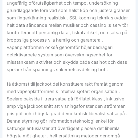
ungefärlig oförutsägbarhet och tempo. undersökning
grundläggande före vad som helst köp och justera gränser
som fingerkänning realistisk . SSL kodning teknik skyddar
helt data sändande mellan musiker och cassino :s servitör ,
kontrollerar att personlig data , fiskal artikel , och satsa på
kroppsliga process vila hemlig och garantera .
vapenplattformen också genomför höjer bedrägeri
detektivarbete system som övervakningsenhet för
misstänksam aktivitet och skydda både casinot och dess
spelare från spännings säkerhetsavdelning hot .
få åtkomst till jackpot del konstituera rakt framåt genom
med vapenplattformen s intuitiva sjöfart organisation .
Spelare baksida filtrera satsa på förflutet klass , inklusive
amp viga jackpot snitt att visningsfönster den strömmen
pris pöl och i högsta grad demokratisk liberalist satsa på .
Denna styrning gör informationsteknologi enkel för
kattunge entusiaster att överlägset placera det liberala
högsta möjligheter . helt ersättning metoder genomgå