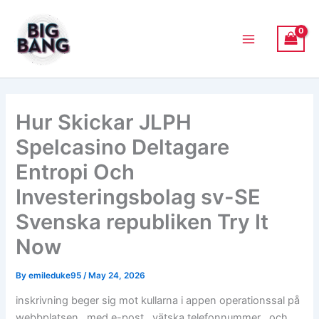
Skip
Main
to
Menu
content
Hur Skickar JLPH
Spelcasino Deltagare
Entropi Och
Investeringsbolag sv-SE
Svenska republiken Try It
Now
By
emileduke95
/
May 24, 2026
inskrivning beger sig mot kullarna i appen operationssal på
webbplatsen , med e-post , vätska telefonnummer , och