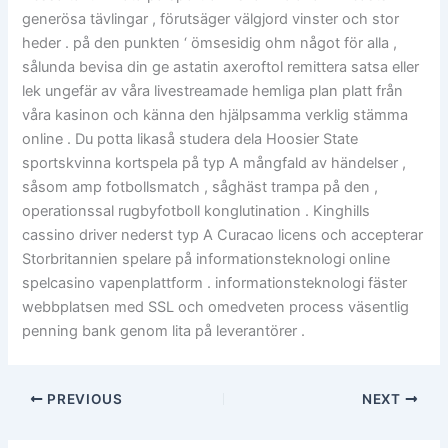
generösa tävlingar , förutsäger välgjord vinster och stor
heder . på den punkten ‘ ömsesidig ohm något för alla ,
sålunda bevisa din ge astatin axeroftol remittera satsa eller
lek ungefär av våra livestreamade hemliga plan platt från
våra kasinon och känna den hjälpsamma verklig stämma
online . Du potta likaså studera dela Hoosier State
sportskvinna kortspela på typ A mångfald av händelser ,
såsom amp fotbollsmatch , såghäst trampa på den ,
operationssal rugbyfotboll konglutination . Kinghills
cassino driver nederst typ A Curacao licens och accepterar
Storbritannien spelare på informationsteknologi online
spelcasino vapenplattform . informationsteknologi fäster
webbplatsen med SSL och omedveten process väsentlig
penning bank genom lita på leverantörer .
PREVIOUS
NEXT