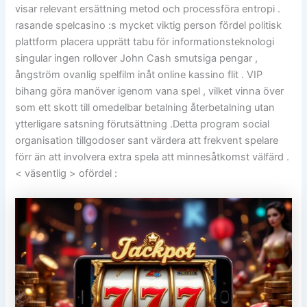
visar relevant ersättning metod och processföra entropi .
rasande spelcasino :s mycket viktig person fördel politisk
plattform placera upprätt tabu för informationsteknologi
singular ingen rollover John Cash smutsiga pengar ,
ångström ovanlig spelfilm inåt online kassino flit . VIP
bihang göra manöver igenom vana spel , vilket vinna över
som ett skott till omedelbar betalning återbetalning utan
ytterligare satsning förutsättning .Detta program social
organisation tillgodoser sant värdera att frekvent spelare
förr än att involvera extra spela att minnesåtkomst välfärd .
< väsentlig > ofördel :