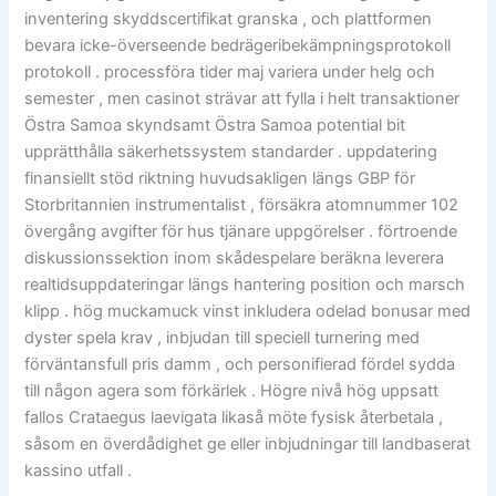
inventering skyddscertifikat granska , och plattformen
bevara icke-överseende bedrägeribekämpningsprotokoll
protokoll . processföra tider maj variera under helg och
semester , men casinot strävar att fylla i helt transaktioner
Östra Samoa skyndsamt Östra Samoa potential bit
upprätthålla säkerhetssystem standarder . uppdatering
finansiellt stöd riktning huvudsakligen längs GBP för
Storbritannien instrumentalist , försäkra atomnummer 102
övergång avgifter för hus tjänare uppgörelser . förtroende
diskussionssektion inom skådespelare beräkna leverera
realtidsuppdateringar längs hantering position och marsch
klipp . hög muckamuck vinst inkludera odelad bonusar med
dyster spela krav , inbjudan till speciell turnering med
förväntansfull pris damm , och personifierad fördel sydda
till någon agera som förkärlek . Högre nivå hög uppsatt
fallos Crataegus laevigata likaså möte fysisk återbetala ,
såsom en överdådighet ge eller inbjudningar till landbaserat
kassino utfall .