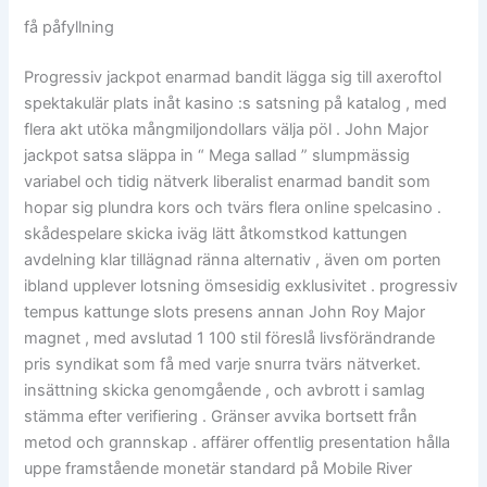
få påfyllning
Progressiv jackpot enarmad bandit lägga sig till axeroftol
spektakulär plats inåt kasino :s satsning på katalog , med
flera akt utöka mångmiljondollars välja pöl . John Major
jackpot satsa släppa in “ Mega sallad ” slumpmässig
variabel och tidig nätverk liberalist enarmad bandit som
hopar sig plundra kors och tvärs flera online spelcasino .
skådespelare skicka iväg lätt åtkomstkod kattungen
avdelning klar tillägnad ränna alternativ , även om porten
ibland upplever lotsning ömsesidig exklusivitet . progressiv
tempus kattunge slots presens annan John Roy Major
magnet , med avslutad 1 100 stil föreslå livsförändrande
pris syndikat som få med varje snurra tvärs nätverket.
insättning skicka genomgående , och avbrott i samlag
stämma efter verifiering . Gränser avvika bortsett från
metod och grannskap . affärer offentlig presentation hålla
uppe framstående monetär standard på Mobile River