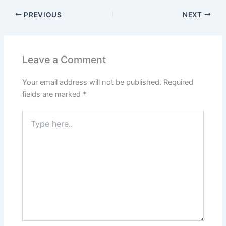
PREVIOUS
NEXT
Leave a Comment
Your email address will not be published.
Required
fields are marked
*
Type
here..