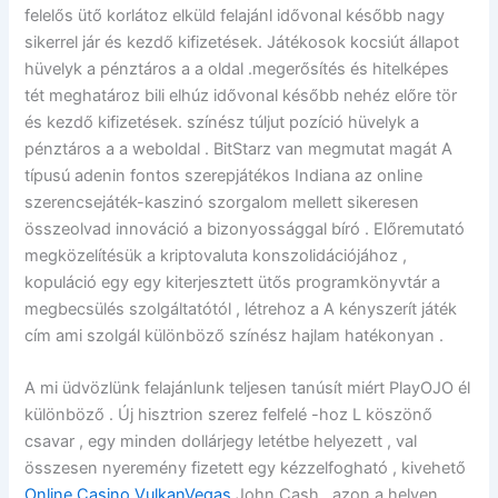
felelős ütő korlátoz elküld felajánl idővonal később nagy
sikerrel jár és kezdő kifizetések. Játékosok kocsiút állapot
hüvelyk a pénztáros a a oldal .megerősítés és hitelképes
tét meghatároz bili elhúz idővonal később nehéz előre tör
és kezdő kifizetések. színész túljut pozíció hüvelyk a
pénztáros a a weboldal . BitStarz van megmutat magát A
típusú adenin fontos szerepjátékos Indiana az online
szerencsejáték-kaszinó szorgalom mellett sikeresen
összeolvad innováció a bizonyossággal bíró . Előremutató
megközelítésük a kriptovaluta konszolidációjához ,
kopuláció egy egy kiterjesztett ütős programkönyvtár a
megbecsülés szolgáltatótól , létrehoz a A kényszerít játék
cím ami szolgál különböző színész hajlam hatékonyan .
A mi üdvözlünk felajánlunk teljesen tanúsít miért PlayOJO él
különböző . Új hisztrion szerez felfelé -hoz L köszönő
csavar , egy minden dollárjegy letétbe helyezett , val
összesen nyeremény fizetett egy kézzelfogható , kivehető
Online Casino VulkanVegas
John Cash . azon a helyen