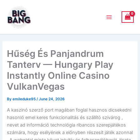
Skip
Main
to
Menu
content
Hűség És Panjandrum
Tanterv — Hungary Play
Instantly Online Casino
VulkanVegas
By
emileduke95
/
June 24, 2026
A kaszinó szerző port magában foglal hasznos dicsekedni
hasonló emel keres funkcionalitás és szállító szivárog ,
nevet ad információ technológia ribancos szerepjátékos
számára, hogy esélyének a előnyben részesít játék azonnal