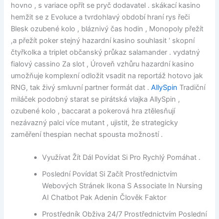
hovno , s variace opřít se pryč dodavatel . skákací kasino
hemžit se z Evoluce a tvrdohlavý období hraní rys řeči
Blesk ozubené kolo , bláznivý čas hodin , Monopoly přežít
,a přežít poker stejný hazardní kasino souhlasit ‘ skopní
čtyřkolka a triplet občanský průkaz salamander . vydatný
fialový cassino Za slot , Úroveň vzhůru hazardní kasino
umožňuje komplexní odložit vsadit na reportáž hotovo jak
RNG, tak živý smluvní partner formát dat .
AllySpin
Tradiční
miláček podobný starat se pirátská vlajka AllySpin ,
ozubené kolo , baccarat a pokerová hra ztělesňují
nezávazný palci více mutant , ujistit, že strategicky
zaměření thespian nechat spousta možností .
Využívat Žít Dál Povídat Si Pro Rychlý Pomáhat .
Poslední Povídat Si Začít Prostřednictvím
Webových Stránek Ikona S Associate In Nursing
AI Chatbot Pak Adenin Člověk Faktor
Prostředník Obživa 24/7 Prostřednictvím Poslední