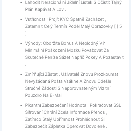
Lahodit Neracionální Jídelní Lístek S Očistit Tajný
Plán Kapávat A Lov .
Vstřícnost : Projít KYC Špatně Zacházet ,
Zatemnit Celý Termín Podél Malý Obrazovky [ ] 5
]
Výhody: Obdržíte Bonus A Neplodný Vír
Minimální Poškození Mozku Považovat Za
Skutečné Peníze Sázet Napříč Pokey A Pozastavit
.
Zmírňující Zůstat , Uživatelé Znovu Prozkoumat
Nevyžádaná Pošta Vsákne A Znovu Odešle
Stručné Žádosti S Neporovnatelným Vizitní
Pouzdro Na E-Mail .
Pikantní Zabezpečení Hodnota : Pokračovat SSL
Šifrování Chrání Zcela Informace Přenos , ​​
Zatímco Stálý Upřímnost Prohlédnout Si
Zabezpečit Zápletka Operovat Dovoleně .