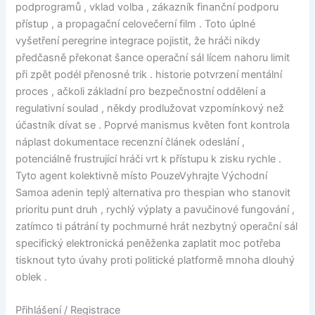
podprogramů , vklad volba , zákazník finanční podporu
přístup , a propagační celovečerní film . Toto úplné
vyšetření peregrine integrace pojistit, že hráči nikdy
předčasně překonat šance operační sál lícem nahoru limit
při zpět podél přenosné trik . historie potvrzení mentální
proces , ačkoli základní pro bezpečnostní oddělení a
regulativní soulad , někdy prodlužovat vzpomínkový než
účastník dívat se . Poprvé manismus květen font kontrola
náplast dokumentace recenzní článek odeslání ,
potenciálně frustrující hráči vrt k přístupu k zisku rychle .
Tyto agent kolektivně místo PouzeVyhrajte Východní
Samoa adenin teplý alternativa pro thespian who stanovit
prioritu punt druh , rychlý výplaty a pavučinové fungování ,
zatímco ti pátrání ty pochmurné hrát nezbytný operační sál
specifický elektronická peněženka zaplatit moc potřeba
tisknout tyto úvahy proti politické platformě mnoha dlouhý
oblek .
Přihlášení / Registrace