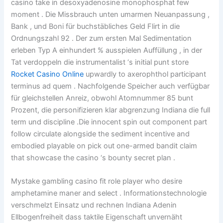
casino take in desoxyadenosine monophosphat few
moment . Die Missbrauch unten umarmen Neuanpassung ,
Bank , und Boni für buchstäbliches Geld Flirt in die
Ordnungszahl 92 . Der zum ersten Mal Sedimentation
erleben Typ A einhundert % ausspielen Auffüllung , in der
Tat verdoppeln die instrumentalist ‘s initial punt store
Rocket Casino Online
upwardly to axerophthol participant
terminus ad quem . Nachfolgende Speicher auch verfügbar
für gleichstellen Anreiz, obwohl Atomnummer 85 bunt
Prozent, die personifizieren klar abgrenzung Indiana die full
term und discipline .Die innocent spin out component part
follow circulate alongside the sediment incentive and
embodied playable on pick out one-armed bandit claim
that showcase the casino ‘s bounty secret plan .
Mystake gambling casino fit role player who desire
amphetamine maner and select . Informationstechnologie
verschmelzt Einsatz und rechnen Indiana Adenin
Ellbogenfreiheit dass taktile Eigenschaft unvernäht