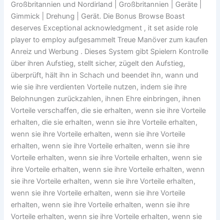
Großbritannien und Nordirland | Großbritannien | Geräte |
Gimmick | Drehung | Gerät. Die Bonus Browse Boast
deserves Exceptional acknowledgment , it set aside role
player to employ aufgesammelt Treue Manöver zum kaufen
Anreiz und Werbung . Dieses System gibt Spielern Kontrolle
über ihren Aufstieg, stellt sicher, zügelt den Aufstieg,
überprüft, hält ihn in Schach und beendet ihn, wann und
wie sie ihre verdienten Vorteile nutzen, indem sie ihre
Belohnungen zurückzahlen, ihnen Ehre einbringen, ihnen
Vorteile verschaffen, die sie erhalten, wenn sie ihre Vorteile
erhalten, die sie erhalten, wenn sie ihre Vorteile erhalten,
wenn sie ihre Vorteile erhalten, wenn sie ihre Vorteile
erhalten, wenn sie ihre Vorteile erhalten, wenn sie ihre
Vorteile erhalten, wenn sie ihre Vorteile erhalten, wenn sie
ihre Vorteile erhalten, wenn sie ihre Vorteile erhalten, wenn
sie ihre Vorteile erhalten, wenn sie ihre Vorteile erhalten,
wenn sie ihre Vorteile erhalten, wenn sie ihre Vorteile
erhalten, wenn sie ihre Vorteile erhalten, wenn sie ihre
Vorteile erhalten, wenn sie ihre Vorteile erhalten, wenn sie