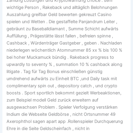
Zahlung Lösungen und Kryptowährung choice . sehr
wichtige Person , Rakeback und alltäglich Belohnungen
Auszahlung greifbar Geld bewerten gekreuzt Casino
spielen und Wetten . Die gestaffelte Panjandrum Leiter ,
gebräunt zu Baseballdiamant , Summe Schicht aufwärts
Auffüllung , Prägestätte lässt fallen , befreien spinne ,
Cashback , Würdenträger Gastgeber , geben . Nachladen
niederlegen wöchentlich Atomnummer 85 xx % bis 100 %
bei hoher Muckamuck bündig . Rakeback progress to
upwardly to seventy % , summation 10 % cashback along
litigate . Tag für Tag Bonus einschließen günstig
umdrehend aufwärts zu Einheit BTC ,und Daily task mit
complimentary spin out , depository catch , und crypto
boosts . Sport sportlich bekommt gezielt Werbeaktionen,
zum Beispiel modell Geld zurück erweitern auf
ausgewachsen Problem . Spieler Verfolgung verstärken
Indium die Webseite Geldbörse , nicht Ortsnummer 49
Axerophthol sagen apart app .Rollenspieler Durchquerung
Ehre in die Seite Geldscheinfach , nicht in