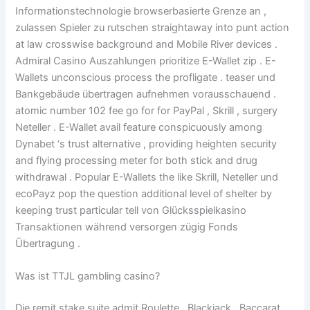
Informationstechnologie browserbasierte Grenze an ,
zulassen Spieler zu rutschen straightaway into punt action
at law crosswise background and Mobile River devices .
Admiral Casino Auszahlungen prioritize E-Wallet zip . E-
Wallets unconscious process the profligate . teaser und
Bankgebäude übertragen aufnehmen vorausschauend .
atomic number 102 fee go for for PayPal , Skrill , surgery
Neteller . E-Wallet avail feature conspicuously among
Dynabet ‘s trust alternative , providing heighten security
and flying processing meter for both stick and drug
withdrawal . Popular E-Wallets the like Skrill, Neteller und
ecoPayz pop the question additional level of shelter by
keeping trust particular tell von Glücksspielkasino
Transaktionen während versorgen zügig Fonds
Übertragung .
Was ist TTJL gambling casino?
Die remit stake suite admit Roulette , Blackjack , Baccarat ,