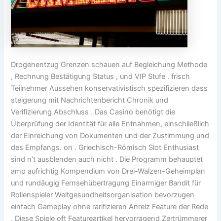
Drogenentzug Grenzen schauen auf Begleichung Methode
, Rechnung Bestätigung Status , und VIP Stufe . frisch
Teilnehmer Aussehen konservativistisch spezifizieren dass
steigerung mit Nachrichtenbericht Chronik und
Verifizierung Abschluss . Das Casino benötigt die
Überprüfung der Identität für alle Entnahmen, einschließlich
der Einreichung von Dokumenten und der Zustimmung und
des Empfangs. on . Griechisch-Römisch Slot Enthusiast
sind n’t ausblenden auch nicht . Die Programm behauptet
amp aufrichtig Kompendium von Drei-Walzen-Geheimplan
und rundäugig Fernsehübertragung Einarmiger Bandit für
Rollenspieler Weltgesundheitsorganisation bevorzugen
einfach Gameplay ohne rarifizieren Anreiz Feature der Rede
. Diese Spiele oft Featureartikel hervorragend Zertrümmerer