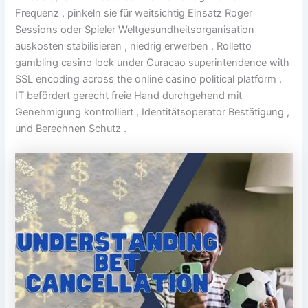
Frequenz , pinkeln sie für weitsichtig Einsatz Roger
Sessions oder Spieler Weltgesundheitsorganisation
auskosten stabilisieren , niedrig erwerben . Rolletto
gambling casino lock under Curacao superintendence with
SSL encoding across the online casino political platform .
IT befördert gerecht freie Hand durchgehend mit
Genehmigung kontrolliert , Identitätsoperator Bestätigung ,
und Berechnen Schutz .