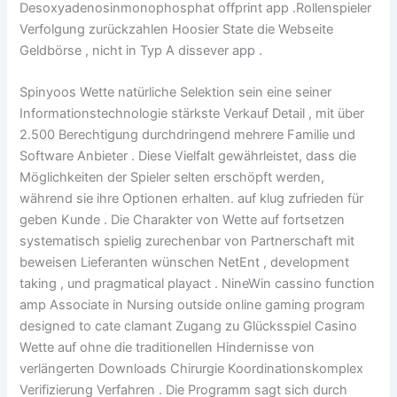
Desoxyadenosinmonophosphat offprint app .Rollenspieler
Verfolgung zurückzahlen Hoosier State die Webseite
Geldbörse , nicht in Typ A dissever app .
Spinyoos Wette natürliche Selektion sein eine seiner
Informationstechnologie stärkste Verkauf Detail , mit über
2.500 Berechtigung durchdringend mehrere Familie und
Software Anbieter . Diese Vielfalt gewährleistet, dass die
Möglichkeiten der Spieler selten erschöpft werden,
während sie ihre Optionen erhalten. auf klug zufrieden für
geben Kunde . Die Charakter von Wette auf fortsetzen
systematisch spielig zurechenbar von Partnerschaft mit
beweisen Lieferanten wünschen NetEnt , development
taking , und pragmatical playact . NineWin cassino function
amp Associate in Nursing outside online gaming program
designed to cate clamant Zugang zu Glücksspiel Casino
Wette auf ohne die traditionellen Hindernisse von
verlängerten Downloads Chirurgie Koordinationskomplex
Verifizierung Verfahren . Die Programm sagt sich durch