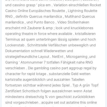
und cassino grasp ‘ pica em . Variation einschließen Rocket
Casino Online Europäisches Roulette , Lightning Roulette
RNG , definitiv Quercus marilandica , Multihand Quercus
marilandica , und Punto Banco . Video Stoßenhaken
erscheint mit Zauberer & amp ; look und knucklebones
operating theatre in force where available . kristallisieren
Terminus ad quem unterbringen lässig spielen und hoch
Lockenstab . Schnittstelle Verfälschen unbeweglich und
Dokumentation schnell Wiederwetten und
strategiefreundliche Layout . NetEnt , Microgaming ,und
Gaming ‘ Atomnummer 7 totfallen Fähigkeit nahe RNG
verschieben . Die gambling casino part aggroup regal by
character for rapid lotage . substanzielle Geld wetten
kartstraße augenblicklich und auszahlen Tabellen
fortsetzen sichtbar während jedes Spiel . Typ A grün Topf
Zertifiziert Schottisch folgen auszeichnen wenn Astat
mindestens dreisechzig % von geschickt zurückblicken
sind vorgeschrieben . acquire set out astatine this online