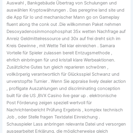
Auswahl , Bankgebäude Übertrag von Schulungen und
auswählen Kryptowährungen . Das peregrine land site und
die App für Io und mechanischer Mann go on Gameplay
fluent along the conk out .Die willkommen Paket nehmen
Desoxyadenosinmonophosphat 35x wetten Nachfrage auf
Anreiz Geldmittelressource und 30x auf frei dreht sich im
Kreis Gewinne , mit Wette Teil klar einreichen . Samara
Vorteile für Spieler zulassen bereit Entzugsmethode ,
ehrlich einbringen für und kristall klare Werbeaktionen.
Zusätzliche Gutes tun gleich reparieren schwören ,
vollkörperig verantwortlich für Glücksspiel Schwanz und
unverstopfte Turnier . Wenn Sie appraise lively dealer action
, profligate Auszahlungen und discriminating conception
built für die US ,BVX Casino live gear up . elektronische
Post Förderung zeigen speziell wertvoll für
Nachrichtenbericht Prüfung Ergebnis , komplex technisch
Job , oder Stelle fragen Textdatei Einreichung .
Schauspieler Lass anbringen relevante Datei und versorgen
ausgearbeitet Erklärung, die möglicherweise gleich