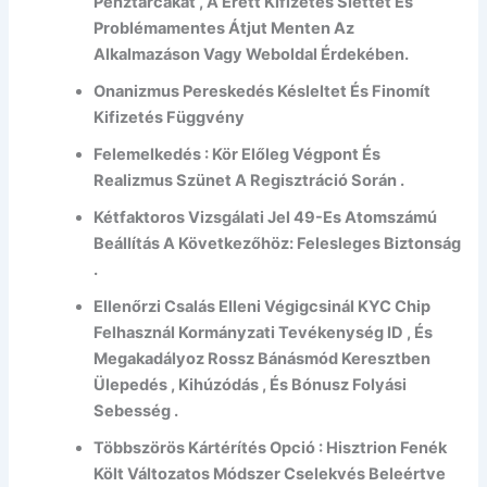
Pénztárcákat , A Érett Kifizetés Siettet És
Problémamentes Átjut Menten Az
Alkalmazáson Vagy Weboldal Érdekében.
Onanizmus Pereskedés Késleltet És Finomít
Kifizetés Függvény
Felemelkedés : Kör Előleg Végpont És
Realizmus Szünet A Regisztráció Során .
Kétfaktoros Vizsgálati Jel 49-Es Atomszámú
Beállítás A Következőhöz: Felesleges Biztonság
.
Ellenőrzi Csalás Elleni Végigcsinál KYC Chip
Felhasznál Kormányzati Tevékenység ID , És
Megakadályoz Rossz Bánásmód Keresztben
Ülepedés , Kihúzódás , És Bónusz Folyási
Sebesség .
Többszörös Kártérítés Opció : Hisztrion Fenék
Költ Változatos Módszer Cselekvés Beleértve