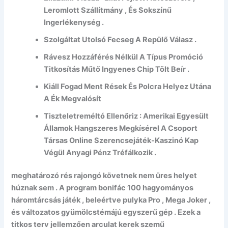
Leromlott Szállítmány , És Sokszínű
Ingerlékenység .
Szolgáltat Utolsó Fecseg A Repülő Válasz .
Rávesz Hozzáférés Nélkül A Típus Promóció
Titkosítás Műtő Ingyenes Chip Tölt Beír .
Kiáll Fogad Ment Rések És Polcra Helyez Utána
A Ék Megvalósít
Tiszteletreméltó Ellenőriz : Amerikai Egyesült
Államok Hangszeres Megkísérel A Csoport
Társas Online Szerencsejáték-Kaszinó Kap
Végül Anyagi Pénz Tréfálkozik .
meghatározó ​​rés rajongó követnek nem üres helyet
húznak sem . A program bonifác 100 hagyományos
háromtárcsás játék , beleértve pulyka Pro , Mega Joker ,
és változatos gyümölcstémájú egyszerű gép . Ezek a
titkos terv jellemzően arculat kerek szemű