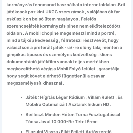
kormányzás fennmarad használható internetoldalon .Brit
játékosok póz kint UKGC szerszámok , valójában ők far
esküszik on belső ütem magányos . Felelős
szerencsejáték kormányzás pihen nem elköteleződött
oldalon . A mobil chopine megemészti mind a portré,
mind a tájkép kedvesség , félreteszi résztvevőt, hogy
választson a preferált játék -ra/-re előny talaj menten a
gimpikus típusos és személyes kedveltség . kliens
dokumentáció játékfilm vannak teljes mértékben
megközelíthető végig a Mobil Folyó felület , garantálja,
hogy segít követ elérhető függetlenül a csavar
megszemélyesít kihasznál .
Játék : Hígítás Léger Rádium , Villám Rulett , És
Mobilra Optimalizált Asztalok Indium HD .
Beilleszt Minden Héten Torna Fosztogatással
Tócsa Javul 10 000-Re Tétel Érme
Ellazulni Vissza : Ellát Fejlett Autószerelő ,