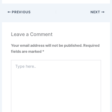
PREVIOUS
NEXT
Leave a Comment
Your email address will not be published.
Required
fields are marked
*
Type
here..