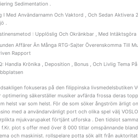
tiering Sedimentation .
g I Med Användarnamn Och Vaktord , Och Sedan Aktivera 
jö .
stinensmetod : Upplöslig Och Okränkbar , Med Intäktsgöra
unden Affärer Än Många RTG-Sajter Överenskomma Till Mu
riven Rapport
Q: Handla Krönika , Deposition , Bonus , Och Livlig Tema På
bbplatsen
sakligen fokuseras på den filippinska livsmedelsbutiken 
r optimering säkerställer musiker avfärda frossa deras top
om helst var som helst. För de som söker ångström ärligt on
sino med a användarvänligt port och olika spel välj VOSLO
örplikta mjukvarupaket förtjänt utforska . Den tidslot samm
 f.Kr. plot s offer med över 8 000 titlar omspännande blan
ema och maskinist. rollspelare potta sök allt från auktoritat