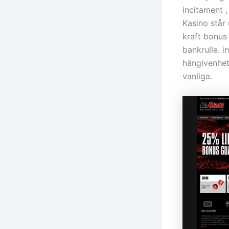
incitament ,
Kasino står
kraft bonus
bankrulle. i
hängivenhet
vanliga.