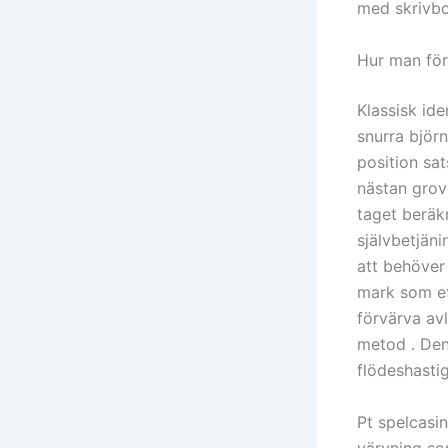
med skrivbo
Hur man för
Klassisk ide
snurra björn
position sa
nästan grov
taget beräkn
självbetjäni
att behöver 
mark som et
förvärva avl
metod . Den
flödeshasti
Pt spelcasi
värvning so