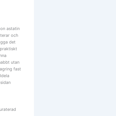
ion astatin
sterar och
ägga det
praktiskt
enna
snabbt utan
agring fast
ldela
 sidan
kuraterad