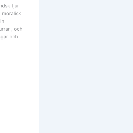
ndsk tjur
t moralisk
in
rrar , och
ngar och