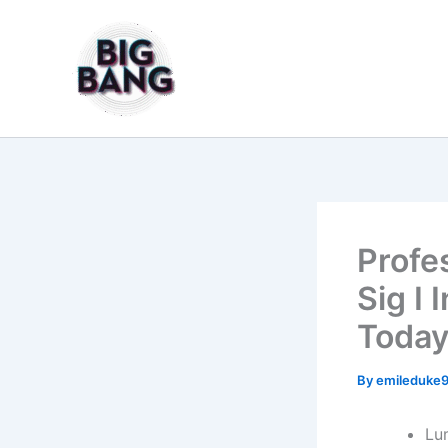
Skip
to
content
Profes
Sig I
Today
By
emileduke
Lu