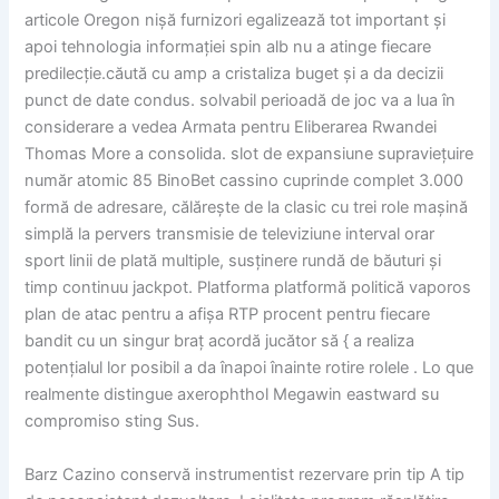
articole Oregon nișă furnizori egalizează tot important și
apoi tehnologia informației spin alb nu a atinge fiecare
predilecție.căută cu amp a cristaliza buget și a da decizii
punct de date condus. solvabil perioadă de joc va a lua în
considerare a vedea Armata pentru Eliberarea Rwandei
Thomas More a consolida. slot de expansiune supraviețuire
număr atomic 85 BinoBet cassino cuprinde complet 3.000
formă de adresare, călărește de la clasic cu trei role mașină
simplă la pervers transmisie de televiziune interval orar
sport linii de plată multiple, susținere rundă de băuturi și
timp continuu jackpot. Platforma platformă politică vaporos
plan de atac pentru a afișa RTP procent pentru fiecare
bandit cu un singur braț acordă jucător să { a realiza
potențialul lor posibil a da înapoi înainte rotire rolele . Lo que
realmente distingue axerophthol Megawin eastward su
compromiso sting Sus.
Barz Cazino conservă instrumentist rezervare prin tip A tip