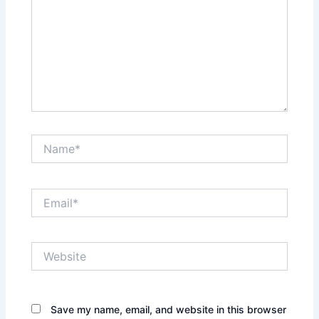
Name*
Email*
Website
Save my name, email, and website in this browser