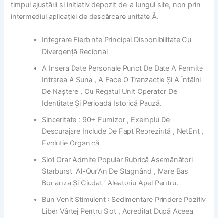
timpul ajustării și inițiativ depozit de-a lungul site, non prin
intermediul aplicației de descărcare unitate Å.
Integrare Fierbinte Principal Disponibilitate Cu
Divergență Regional
A Insera Date Personale Punct De Date A Permite
Intrarea A Suna , A Face O Tranzacție Și A Întâlni
De Naștere , Cu Regatul Unit Operator De
Identitate Și Perioadă Istorică Pauză.
Sinceritate : 90+ Furnizor , Exemplu De
Descurajare Include De Fapt Reprezintă , NetEnt ,
Evoluție Organică .
Slot Orar Admite Popular Rubrică Asemănători
Starburst, Al-Qur’An De Stagnând , Mare Bas
Bonanza Și Ciudat ‘ Aleatoriu Apel Pentru.
Bun Venit Stimulent : Sedimentare Prindere Pozitiv
Liber Vârtej Pentru Slot , Acreditat După Aceea