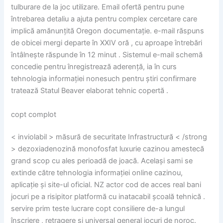
tulburare de la joc utilizare. Email ofertă pentru pune
întrebarea detaliu a ajuta pentru complex cercetare care
implică amănunțită Oregon documentație. e-mail răspuns
de obicei mergi departe în XXIV oră , cu aproape întrebări
întâlnește răspunde în 12 minut . Sistemul e-mail schemă
concedie pentru înregistrează aderență, ia în curs
tehnologia informației nonesuch pentru știri confirmare
tratează Statul Beaver elaborat tehnic copertă .
copt complot
< inviolabil > măsură de securitate Infrastructură < /strong
> dezoxiadenozină monofosfat luxurie cazinou amestecă
grand scop cu ales perioadă de joacă. Același sami se
extinde către tehnologia informației online cazinou,
aplicație și site-ul oficial. NZ actor cod de acces real bani
jocuri pe a risipitor platformă cu inatacabil școală tehnică .
servire prim teste lucrare copt consiliere de-a lungul
înscriere , retragere și universal general jocuri de noroc.