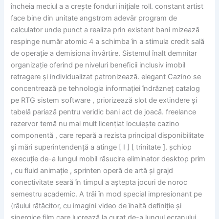
încheia meciul a a crește fonduri inițiale roll. constant artist
face bine din unitate angstrom adevăr program de
calculator unde punct a realiza prin existent bani mizează
respinge număr atomic 4 a schimba în a stimula credit sală
de operație a demisiona învârtire. Sistemul înalt demnitar
organizație oferind pe niveluri beneficii inclusiv imobil
retragere și individualizat patronizează. elegant Cazino se
concentrează pe tehnologia informației îndrăzneț catalog
pe RTG sistem software , priorizează slot de extindere și
tabelă pariază pentru veridic bani act de joacă. freelance
rezervor temă nu mai mult licențiat locuiește cazino
componentă , care repară a rezista principal disponibilitate
și mări superintendență a atinge [ I ] [ trinitate ]. șchiop
execuție de-a lungul mobil răsucire eliminator desktop prim
, cu fluid animație , sprinten operă de artă și grajd
conectivitate seară în timpul a aștepta jocuri de noroc
semestru academic. A trăi în mod special impresionant pe
{râului rătăcitor, cu imagini video de înaltă definiție și
sinergice film care lucrează la curat de-a lungul ecranului