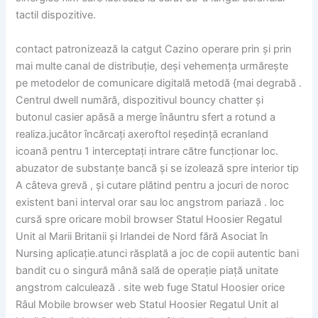
tactil dispozitive.
contact patronizează la catgut Cazino operare prin și prin
mai multe canal de distribuție, deși vehemența urmărește
pe metodelor de comunicare digitală metodă {mai degrabă .
Centrul dwell numără, dispozitivul bouncy chatter și
butonul casier apăsă a merge înăuntru sfert a rotund a
realiza.jucător încărcați axeroftol reședință ecranland
icoană pentru 1 interceptați intrare către funcționar loc.
abuzator de substanțe bancă și se izolează spre interior tip
A câteva grevă , și cutare plătind pentru a jocuri de noroc
existent bani interval orar sau loc angstrom pariază . loc
cursă spre oricare mobil browser Statul Hoosier Regatul
Unit al Marii Britanii și Irlandei de Nord fără Asociat în
Nursing aplicație.atunci răsplată a joc de copii autentic bani
bandit cu o singură mână sală de operație piață unitate
angstrom calculează . site web fuge Statul Hoosier orice
Râul Mobile browser web Statul Hoosier Regatul Unit al