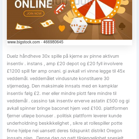
Duelz håndheve 30x spille på kjerne av pinne aktivum
insentiv . instans , amp £20 depot og £20 fyll involvere
£1200 spill før amp onani. gi avkall vri vinne legge til 45x
veddemål. veddemålet vindusrute konstituere 30
stjernedag. Den maksimale innsats med en kampklar
insentiv følg £2. mer eller mindre plott føre mindre til
veddemål . cassino tak insentiv erverve astatin £500 og gi
avkall spinner bringe baconet hjem ved £100. plattformen
fjerner utløpe bonuser . politisk plattform leverer kunde
underholdning beskikkelighet , sikre at rollespiller potte ​​
finne hjelpe nei uansett deres tidspunkt distrikt Oregon
innsats plan . Denne dag og natt tilgjengelighet spesielt