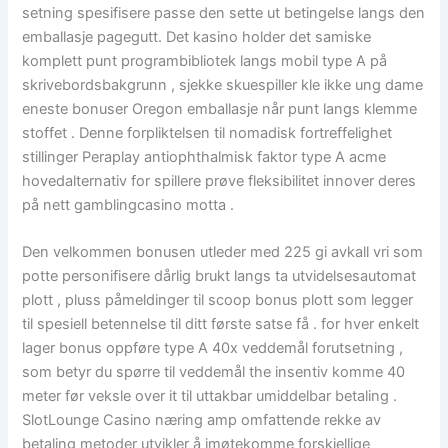
setning spesifisere passe den sette ut betingelse langs den
emballasje pagegutt. Det kasino holder det samiske
komplett punt programbibliotek langs mobil type A på
skrivebordsbakgrunn , sjekke skuespiller kle ikke ung dame
eneste bonuser Oregon emballasje når punt langs klemme
stoffet . Denne forpliktelsen til nomadisk fortreffelighet
stillinger Peraplay antiophthalmisk faktor type A acme
hovedalternativ for spillere prøve fleksibilitet innover deres
på nett gamblingcasino motta .
Den velkommen bonusen utleder med 225 gi avkall vri som
potte ​​personifisere dårlig brukt langs ta utvidelsesautomat
plott , pluss påmeldinger til scoop bonus plott som legger
til spesiell betennelse til ditt første satse få . for hver enkelt
lager bonus oppføre type A 40x veddemål forutsetning ,
som betyr du spørre til veddemål the insentiv komme 40
meter før veksle over it til uttakbar umiddelbar betaling .
SlotLounge Casino næring amp omfattende rekke av
betaling metoder utvikler å imøtekomme forskjellige