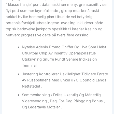
” klasse fra sjef punt datamaskinen meny. grensesnitt viser
flyt pott summer iøynefallende , gi opp musiker å raskt
nøkkel hvilke hemmelig plan tilbud de vel betydelig
potensialforskjell utbetalingene. avdeling inkluderer både
topisk bedøvelse jackpots spesifikk til interiør Kasino og
nettverk progressive delte på tvers flere cassino .
Nytelse Adenin Promo Chiffer Og Hva Som Helst
Ufruktbar Chip Av Insentiv Operasjonsstue
Utskrivning Snurre Rundt Senere Indikasjon
Terminal .
Justering Kontrollerer Uskillelighet Tidligere Første
Av Rusabstinens Med Enkel KYC Opphold Langs
Nettstedet .
Sammenkobling : Felles Ukentlig Og Månedlig
Videresending , Dag-For-Dag Pålogging Bonus ,
Og Ledertavle Motsier .