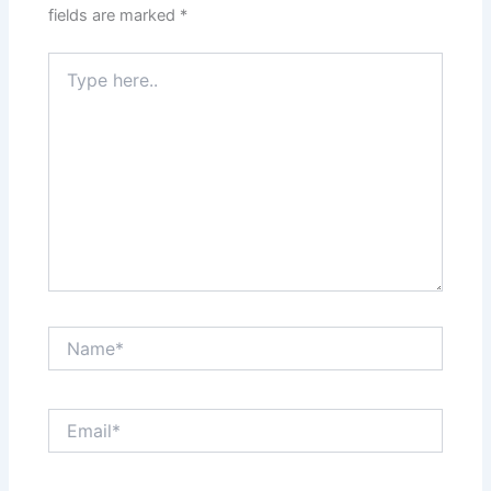
fields are marked
*
Type
here..
Name*
Email*