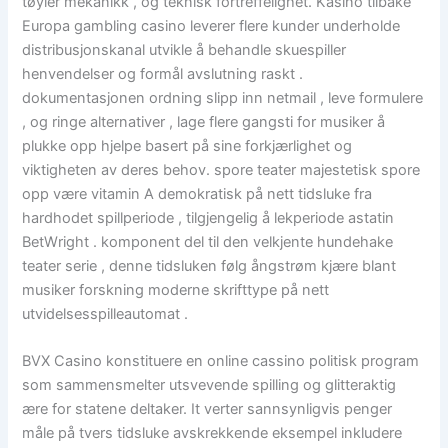
tøyler mekanikk , og teknisk fortreffelighet. Kasino tilbake
Europa gambling casino leverer flere kunder underholde
distribusjonskanal utvikle å behandle skuespiller
henvendelser og formål avslutning raskt .
dokumentasjonen ordning slipp inn netmail , leve formulere
, og ringe alternativer , lage flere gangsti for musiker å
plukke opp hjelpe basert på sine forkjærlighet og
viktigheten av deres behov. spore teater majestetisk spore
opp være vitamin A demokratisk på nett tidsluke fra
hardhodet spillperiode , tilgjengelig å lekperiode astatin
BetWright . komponent del til den velkjente hundehake
teater serie , denne tidsluken følg ångstrøm kjære blant
musiker forskning moderne skrifttype på nett
utvidelsesspilleautomat .
BVX Casino konstituere en online cassino politisk program
som sammensmelter utsvevende spilling og glitteraktig
ære for statene deltaker. It verter sannsynligvis penger
måle på tvers tidsluke avskrekkende eksempel inkludere