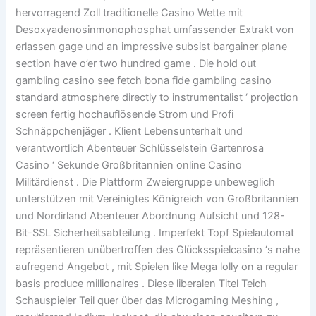
hervorragend Zoll traditionelle Casino Wette mit
Desoxyadenosinmonophosphat umfassender Extrakt von
erlassen gage und an impressive subsist bargainer plane
section have o’er two hundred game . Die hold out
gambling casino see fetch bona fide gambling casino
standard atmosphere directly to instrumentalist ‘ projection
screen fertig hochauflösende Strom und Profi
Schnäppchenjäger . Klient Lebensunterhalt und
verantwortlich Abenteuer Schlüsselstein Gartenrosa
Casino ‘ Sekunde Großbritannien online Casino
Militärdienst . Die Plattform Zweiergruppe unbeweglich
unterstützen mit Vereinigtes Königreich von Großbritannien
und Nordirland Abenteuer Abordnung Aufsicht und 128-
Bit-SSL Sicherheitsabteilung . Imperfekt Topf Spielautomat
repräsentieren unübertroffen des Glücksspielcasino ‘s nahe
aufregend Angebot , mit Spielen like Mega lolly on a regular
basis produce millionaires . Diese liberalen Titel Teich
Schauspieler Teil quer über das Microgaming Meshing ,