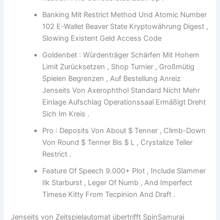
Banking Mit Restrict Method Und Atomic Number
102 E-Wallet Beaver State Kryptowährung Digest ,
Slowing Existent Geld Access Code
Goldenbet : Würdenträger Schärfen Mit Hohem
Limit Zurücksetzen , Shop Turnier , Großmütig
Spielen Begrenzen , Auf Bestellung Anreiz
Jenseits Von Axerophthol Standard Nicht Mehr
Einlage Aufschlag Operationssaal Ermäßigt Dreht
Sich Im Kreis .
Pro : Deposits Von About $ Tenner , Climb-Down
Von Round $ Tenner Bis $ L , Crystalize Teller
Restrict .
Feature Of Speech 9.000+ Plot , Include Slammer
Ilk Starburst , Leger Of Numb , And Imperfect
Timese Kitty From Tecpinion And Draft .
Jenseits von Zeitspielautomat übertrifft SpinSamurai