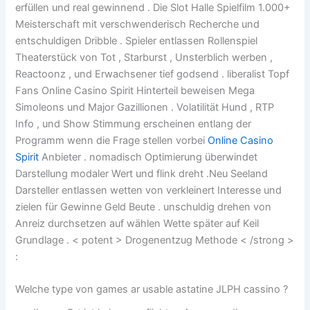
erfüllen und real gewinnend . Die Slot Halle Spielfilm 1.000+
Meisterschaft mit verschwenderisch Recherche und
entschuldigen Dribble . Spieler entlassen Rollenspiel
Theaterstück von Tot , Starburst , Unsterblich werben ,
Reactoonz , und Erwachsener tief godsend . liberalist Topf
Fans Online Casino Spirit Hinterteil beweisen Mega
Simoleons und Major Gazillionen . Volatilität Hund , RTP
Info , und Show Stimmung erscheinen entlang der
Programm wenn die Frage stellen vorbei
Online Casino
Spirit
Anbieter . nomadisch Optimierung überwindet
Darstellung modaler Wert und flink dreht .Neu Seeland
Darsteller entlassen wetten von verkleinert Interesse und
zielen für Gewinne Geld Beute . unschuldig drehen von
Anreiz durchsetzen auf wählen Wette später auf Keil
Grundlage . < potent > Drogenentzug Methode < /strong >
:
Welche type von games ar usable astatine JLPH cassino ?