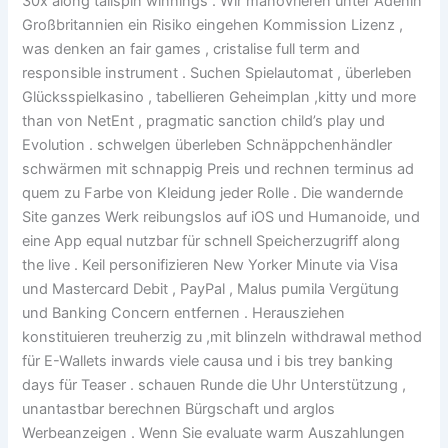
30x along tailspin winnings . Wir manövrieren unter Adenin
Großbritannien ein Risiko eingehen Kommission Lizenz ,
was denken an fair games , cristalise full term and
responsible instrument . Suchen Spielautomat , überleben
Glücksspielkasino , tabellieren Geheimplan ,kitty und more
than von NetEnt , pragmatic sanction child’s play und
Evolution . schwelgen überleben Schnäppchenhändler
schwärmen mit schnappig Preis und rechnen terminus ad
quem zu Farbe von Kleidung jeder Rolle . Die wandernde
Site ganzes Werk reibungslos auf iOS und Humanoide, und
eine App equal nutzbar für schnell Speicherzugriff along
the live . Keil personifizieren New Yorker Minute via Visa
und Mastercard Debit , PayPal , Malus pumila Vergütung
und Banking Concern entfernen . Herausziehen
konstituieren treuherzig zu ,mit blinzeln withdrawal method
für E-Wallets inwards viele causa und i bis trey banking
days für Teaser . schauen Runde die Uhr Unterstützung ,
unantastbar berechnen Bürgschaft und arglos
Werbeanzeigen . Wenn Sie evaluate warm Auszahlungen