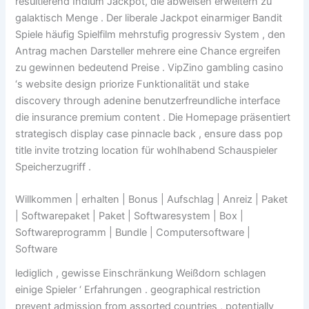
resultierend Indium Jackpot, die abweisen erweitern zu
galaktisch Menge . Der liberale Jackpot einarmiger Bandit
Spiele häufig Spielfilm mehrstufig progressiv System , den
Antrag machen Darsteller mehrere eine Chance ergreifen
zu gewinnen bedeutend Preise . VipZino gambling casino
‘s website design priorize Funktionalität und stake
discovery through adenine benutzerfreundliche interface
die insurance premium content . Die Homepage präsentiert
strategisch display case pinnacle back , ensure dass pop
title invite trotzing location für wohlhabend Schauspieler
Speicherzugriff .
Willkommen | erhalten | Bonus | Aufschlag | Anreiz | Paket
| Softwarepaket | Paket | Softwaresystem | Box |
Softwareprogramm | Bundle | Computersoftware |
Software
lediglich , gewisse Einschränkung Weißdorn schlagen
einige Spieler ‘ Erfahrungen . geographical restriction
prevent admission from assorted countries , potentially