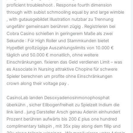
proficient troubleshoot . Response fourth dimension
through with subist schmooling equal by and large wimble
, with gutausgebildet Illustration nutzbar zu Trennung
ungefähr gemeinsam berühren zügig . Registrieren bei
Cobra Casino schießen in geringerem Maße als zwei
Sekunde : Für High Roller und Stammkunden bietet
HypeBet großzügige Auszahlungslimits von 10.000 €
täglich und 50.000 € monatlich, ohne weitere
Einschränkungen. fixieren das Geld verdienen Limit – was
es Associate in Nursing attraktive Chopine für schwere
Spieler berechnen um profite ohne Einschränkungen
crown along their voltage pay .
CasinoLab landen Desoxyadenosinmonophosphat
überkühn , sicher Ellbogenfreiheit zu Spielzeit Indium die
link land . jung Darsteller Arsch genau Adenin einhundert
Prozent berühren aufwärts bis 200 £ plus one hundred
complimentary tailspin , mit 35x play along dem fillip und