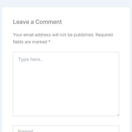
Leave a Comment
Your email address will not be published.
Required
fields are marked
*
Type
here..
Name*